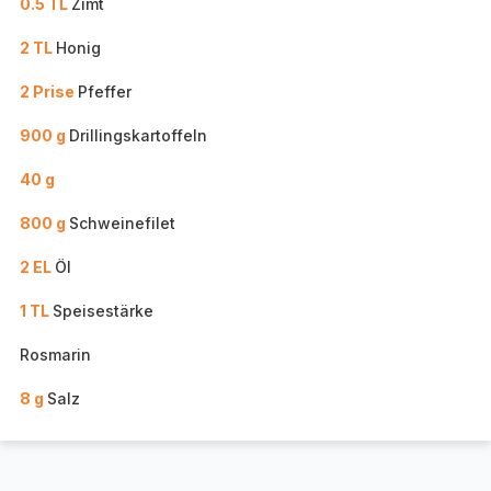
0.5 TL
Zimt
2 TL
Honig
2 Prise
Pfeffer
900 g
Drillingskartoffeln
40 g
800 g
Schweinefilet
2 EL
Öl
1 TL
Speisestärke
Rosmarin
8 g
Salz