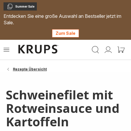
Summer Sale
Kopieren
Entdecken Sie eine große Auswahl an Bestseller jetzt im
Sale.
Zum Sale
Krups
Das
Mein
Mein
Homepage
Menü
Konto
Waren
öffnen
Rezepte Übersicht
Schweinefilet mit
Rotweinsauce und
Kartoffeln