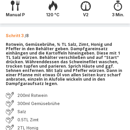
Manual P
120 °C
V2
3 Min.
Schritt 3
/8
Rotwein, Gemüsebrühe, ½ TL Salz, Zimt, Honig und
Pfeffer in den Behälter geben. Dampfgareinsatz
einhängen und die Kartoffeln hineingeben. Diese mit 1
TL Salz würzen. Behälter verschließen und auf "Start"
drücken. Währenddessen das Schweinefilet waschen,
trocken tupfen und parieren. Sprich Häute und ggf.
Sehnen entfernen. Mit Salz und Pfeffer würzen. Dann in
einer Pfanne mit etwas Öl von allen Seiten kurz scharf
anbraten, einzeln in Alufolie wickeln und in den
Dampfgaraufsatz legen.
200ml Rotwein
300ml Gemüsebrühe
Salz
0.5TL Zimt
2TL Honig