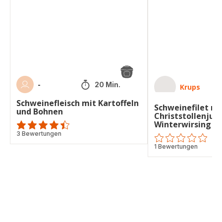
und
und
Bohnen
Winterwirsing
-
20 Min.
Krups
Schweinefleisch mit Kartoffeln
Schweinefilet mi
und Bohnen
Christstollenjus
Winterwirsing
ratings.4.4
3 Bewertungen
ratings.0
1 Bewertungen