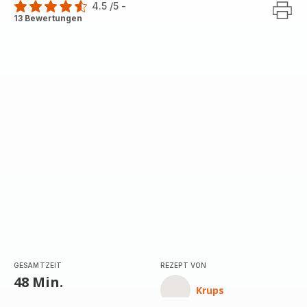
4.5
/5
-
ratings.4.5
13 Bewertungen
GESAMTZEIT
REZEPT VON
48 Min.
Krups