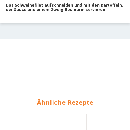
Das Schweinefilet aufschneiden und mit den Kartoffeln,
der Sauce und einem Zweig Rosmarin servieren.
Ähnliche Rezepte
Schweinefleisch
Schweinefilet
mit
mit
Kartoffeln
Christstollenjus