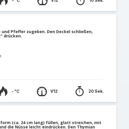
- °C
V12
10 Sek.
lz und Pfeffer zugeben. Den Deckel schließen,
t" drücken.
o
- °C
V12
20 Sek.
orm (ca. 24 cm lang) füllen, glatt streichen, mit
nd die Nüsse leicht eindrücken. Den Thymian