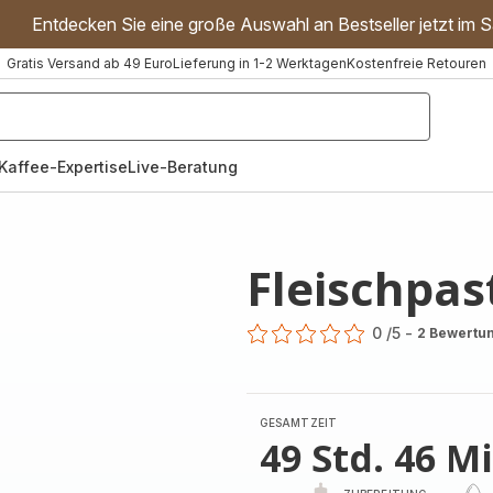
Entdecken Sie eine große Auswahl an Bestseller jetzt im S
Gratis Versand ab 49 Euro
Lieferung in 1-2 Werktagen
Kostenfreie Retouren
"Handmixer","Waffeleisen"]
Kaffee-Expertise
Live-Beratung
Fleischpas
0
/5
-
2 Bewertu
ratings.0
GESAMTZEIT
49 Std. 46 M