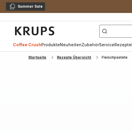
Summer Sale
Kopieren
["Kaffeevollautomat",
Krups
Homepage
Coffee Crush
Produkte
Neuheiten
Zubehör
Service
Rezepte
Startseite
Rezepte Übersicht
Fleischpastete