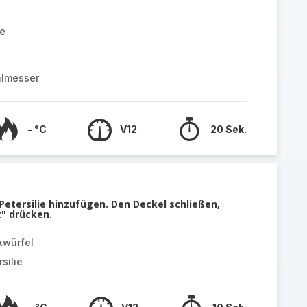
e
almesser
- °C
V12
20 Sek.
Petersilie hinzufügen. Den Deckel schließen,
t" drücken.
kwürfel
silie