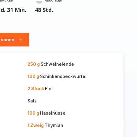
BACKEN
ABKÜHLEN
td. 31 Min.
48 Std.
rsonen
en
Personen
hinzufügen
250 g
Schweinelende
100 g
Schinkenspeckwürfel
2 Stück
Eier
Salz
100 g
Haselnüsse
1 Zweig
Thymian