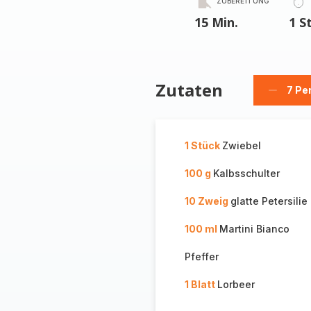
ZUBEREITUNG
15 Min.
1 S
Zutaten
7 Pe
Person
löschen
1 Stück
Zwiebel
100 g
Kalbsschulter
10 Zweig
glatte Petersilie
100 ml
Martini Bianco
Pfeffer
1 Blatt
Lorbeer