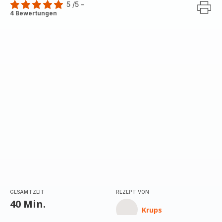
5
/5
-
Bewertung
4 Bewertungen
mit
5
Sternen
(Durchschnitt)
GESAMTZEIT
REZEPT VON
40 Min.
Krups