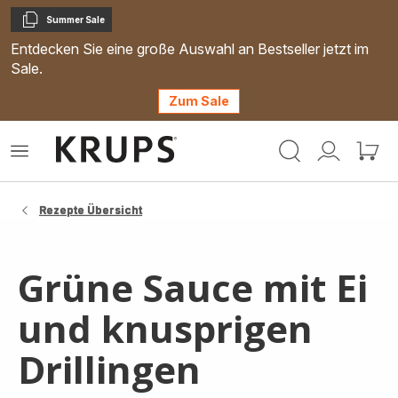
Summer Sale
Kopieren
Entdecken Sie eine große Auswahl an Bestseller jetzt im
Sale.
Zum Sale
Krups
Das
Mein
Mein
Homepage
Menü
Konto
Waren
öffnen
Rezepte Übersicht
Grüne Sauce mit Ei
und knusprigen
Drillingen