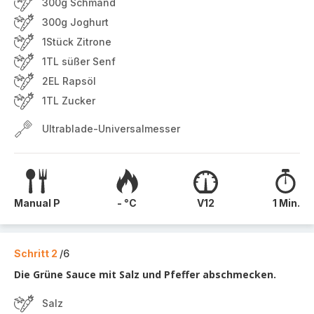
300g Schmand
300g Joghurt
1Stück Zitrone
1TL süßer Senf
2EL Rapsöl
1TL Zucker
Ultrablade-Universalmesser
Manual P
- °C
V12
1 Min.
Schritt 2
/6
Die Grüne Sauce mit Salz und Pfeffer abschmecken.
Salz