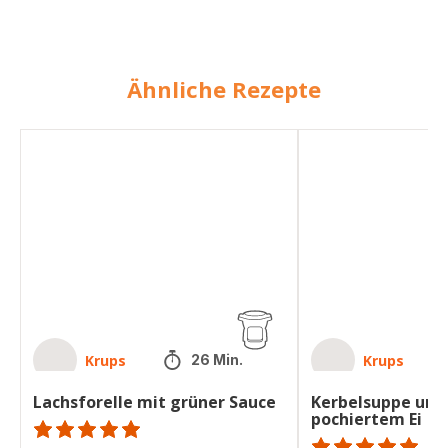
Ähnliche Rezepte
Lachsforelle
Kerbelsuppe
mit
und
grüner
mit
Sauce
pochiertem
Ei
Krups
Krups
26 Min.
Lachsforelle mit grüner Sauce
Kerbelsuppe und
pochiertem Ei
Bewertung