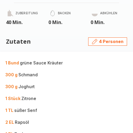
ZUBEREITUNG
BACKEN
ABKÜHLEN
40 Min.
0 Min.
0 Min.
Zutaten
4 Personen
1 Bund
grüne Sauce Kräuter
300 g
Schmand
300 g
Joghurt
1 Stück
Zitrone
1 TL
süßer Senf
2 EL
Rapsöl