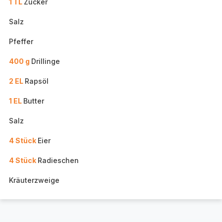
1 TL
Zucker
Salz
Pfeffer
400 g
Drillinge
2 EL
Rapsöl
1 EL
Butter
Salz
4 Stück
Eier
4 Stück
Radieschen
Kräuterzweige