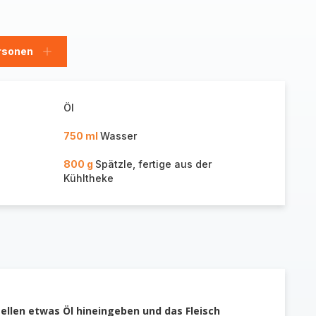
rsonen
en
Personen
hinzufügen
Öl
750 ml
Wasser
800 g
Spätzle, fertige aus der
Kühltheke
ellen etwas Öl hineingeben und das Fleisch