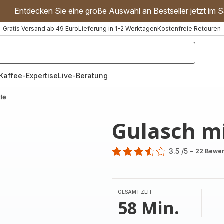
Entdecken Sie eine große Auswahl an Bestseller jetzt im S
Gratis Versand ab 49 Euro
Lieferung in 1-2 Werktagen
Kostenfreie Retouren
"Handmixer","Waffeleisen"]
Kaffee-Expertise
Live-Beratung
zle
Gulasch mi
3.5
/5
-
22 Bewe
ratings.3.5
GESAMTZEIT
58 Min.