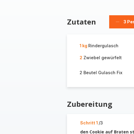
Zutaten
3 Pe
Person
löschen
1 kg
Rindergulasch
2
Zwiebel gewürfelt
2 Beutel Gulasch Fix
Zubereitung
Schritt 1
/3
den Cookie auf Braten st