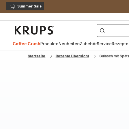
Summer Sale
Kopieren
["Kaffeevollautomat",
Krups
Homepage
Coffee Crush
Produkte
Neuheiten
Zubehör
Service
Rezepte
Startseite
Rezepte Übersicht
Gulasch mit Spät