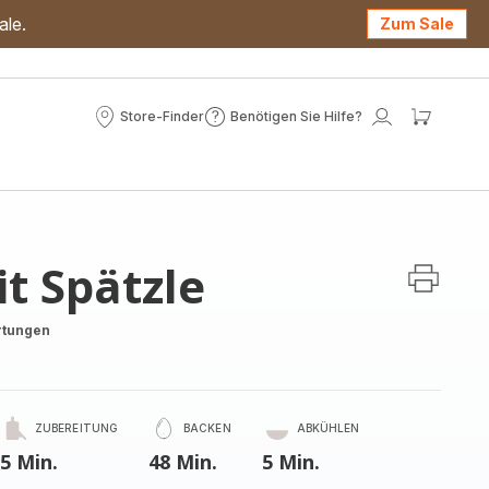
ale.
Zum Sale
Store-Finder
Benötigen Sie Hilfe?
Store-
Benötigen
Mein
Mein
Finder
Sie
Konto
Waren
Hilfe?
t Spätzle
rtungen
ZUBEREITUNG
BACKEN
ABKÜHLEN
5 Min.
48 Min.
5 Min.