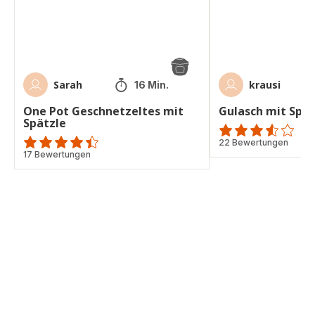
Sarah
krausi
16 Min.
One Pot Geschnetzeltes mit
Gulasch mit Spät
Spätzle
ratings.3.5
22 Bewertungen
ratings.4.4
17 Bewertungen