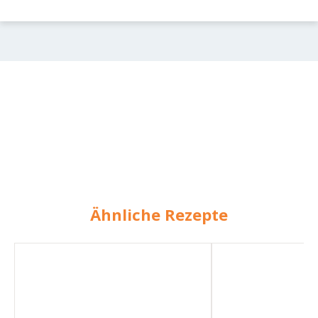
Ähnliche Rezepte
One
Gulasch
Pot
mit
Geschnetzeltes
Spätzle
mit
Spätzle