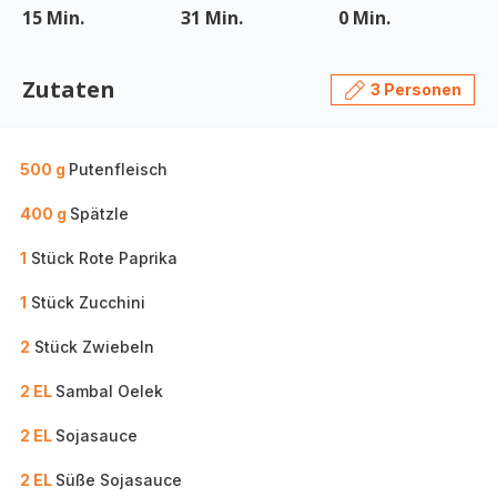
15 Min.
31 Min.
0 Min.
Zutaten
3 Personen
500 g
Putenfleisch
400 g
Spätzle
1
Stück Rote Paprika
1
Stück Zucchini
2
Stück Zwiebeln
2 EL
Sambal Oelek
2 EL
Sojasauce
2 EL
Süße Sojasauce