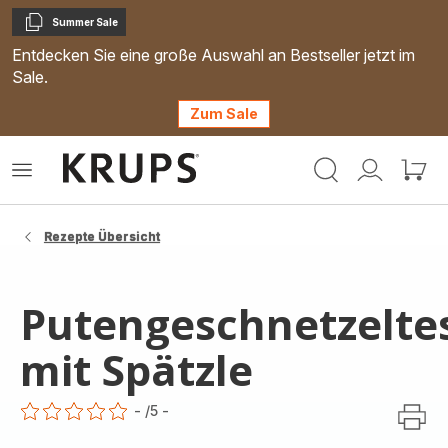
Summer Sale
Kopieren
Entdecken Sie eine große Auswahl an Bestseller jetzt im
Sale.
Zum Sale
Krups
Das
Mein
Mein
Homepage
Menü
Konto
Waren
öffnen
Rezepte Übersicht
Putengeschnetzelte
mit Spätzle
-
/5
-
ratings.0