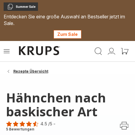
Summer Sale
Kopieren
Entdecken Sie eine große Auswahl an Bestseller jetzt im
Sale.
Zum Sale
Krups
Das
Mein
Mein
Homepage
Menü
Konto
Waren
öffnen
Rezepte Übersicht
Hähnchen nach
baskischer Art
4.5
/5
-
ratings.4.5
5 Bewertungen