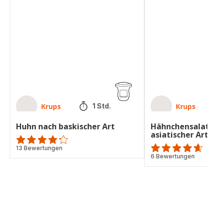
nach
nach
baskischer
asiatischer
Art
Art
Krups
Krups
1 Std.
Huhn nach baskischer Art
Hähnchensalat n
asiatischer Art
ratings.4.2
13 Bewertungen
ratings.4.6
6 Bewertungen