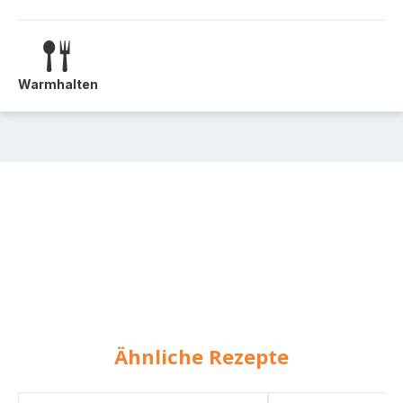
Warmhalten
Ähnliche Rezepte
Huhn
Hähnchensalat