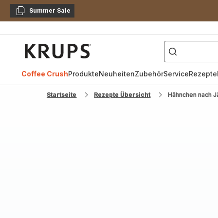
Summer Sale
Kopieren
["Kaffeevollautomat",
Krups
Homepage
Coffee Crush
Produkte
Neuheiten
Zubehör
Service
Rezepte
Startseite
Rezepte Übersicht
Hähnchen nach J