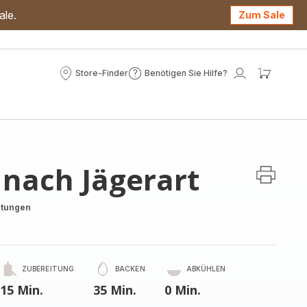
ale.
Zum Sale
Store-Finder
Benötigen Sie Hilfe?
Store-
Benötigen
Mein
Mein
Finder
Sie
Konto
Waren
Hilfe?
nach Jägerart
rtungen
ZUBEREITUNG
BACKEN
ABKÜHLEN
15 Min.
35 Min.
0 Min.