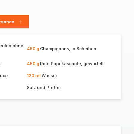
rsonen
en
Personen
hinzufügen
eulen ohne
450 g
Champignons, in Scheiben
t
450 g
Rote Paprikaschote, gewürfelt
auce
120 ml
Wasser
Salz und Pfeffer