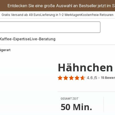
Entdecken Sie eine große Auswahl an Bestseller jetzt im S
Gratis Versand ab 49 Euro
Lieferung in 1-2 Werktagen
Kostenfreie Retouren
"Handmixer","Waffeleisen"]
Kaffee-Expertise
Live-Beratung
ägerart
Hähnchen 
4.6
/5
-
15 Bewe
ratings.4.6
GESAMTZEIT
50 Min.