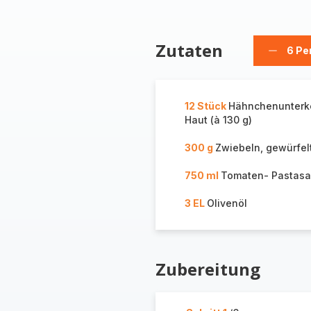
Zutaten
6 Pe
Person
löschen
12 Stück
Hähnchenunterk
Haut (à 130 g)
300 g
Zwiebeln, gewürfel
750 ml
Tomaten- Pastas
3 EL
Olivenöl
Zubereitung