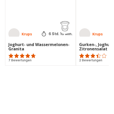
Krups
Krups
6 Std. 10 Min.
Joghurt- und Wassermelonen-
Gurken-, Joghurt
Granita
Zitronensalat
ratings.4.7
7 Bewertungen
ratings.3.4
2 Bewertungen