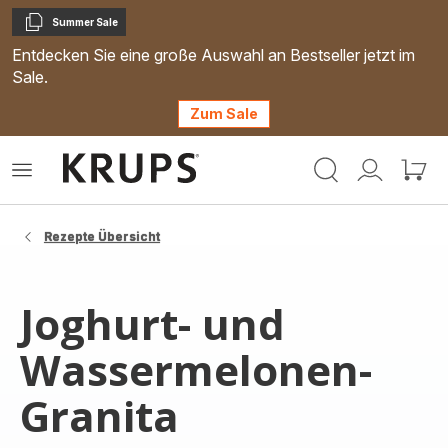
Summer Sale
Kopieren
Entdecken Sie eine große Auswahl an Bestseller jetzt im
Sale.
Zum Sale
Krups
Das
Mein
Mein
Homepage
Menü
Konto
Waren
öffnen
Rezepte Übersicht
Joghurt- und
Wassermelonen-
Granita