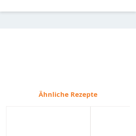
Ähnliche Rezepte
Joghurt-
Gurken-,
und
Joghurt-
Wassermelonen-
und
Granita
Zitronensalat