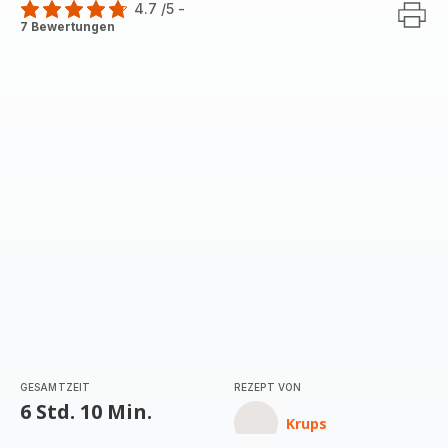
4.7
/5
-
ratings.4.7
7 Bewertungen
GESAMTZEIT
REZEPT VON
6 Std. 10 Min.
Krups