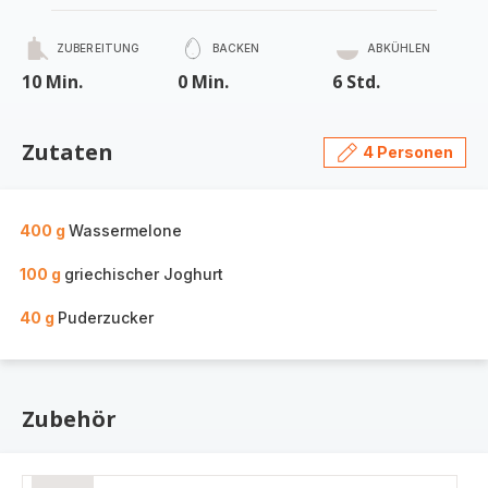
ZUBEREITUNG
BACKEN
ABKÜHLEN
10 Min.
0 Min.
6 Std.
Zutaten
4 Personen
400 g
Wassermelone
100 g
griechischer Joghurt
40 g
Puderzucker
Zubehör