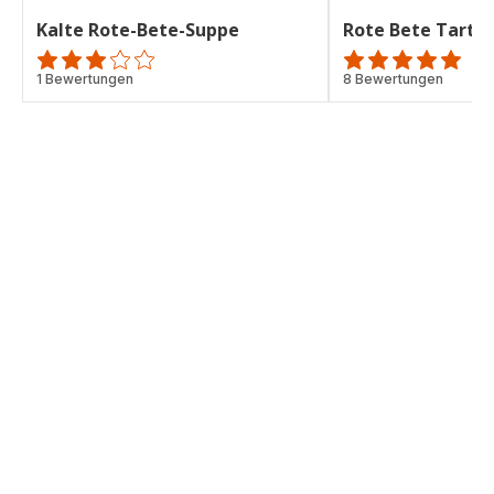
Kalte Rote-Bete-Suppe
Rote Bete Tarte
Bewertung
1 Bewertungen
ratings.4.9
8 Bewertungen
mit
3
Sternen
(Durchschnitt)