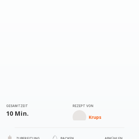
mit
3
Sternen
(Durchschnitt)
GESAMTZEIT
REZEPT VON
10 Min.
Krups
ZUBEREITUNG
BACKEN
ABKÜHLEN