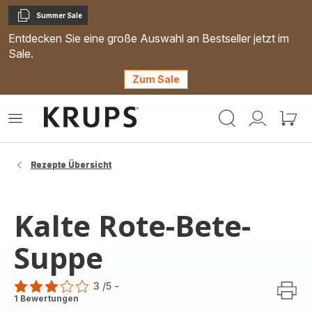
Summer Sale
Kopieren
Entdecken Sie eine große Auswahl an Bestseller jetzt im
Sale.
Zum Sale
Krups
Das
Mein
Mein
Homepage
Menü
Konto
Waren
öffnen
Rezepte Übersicht
Kalte Rote-Bete-
Suppe
3
/5
-
Bewertung
1 Bewertungen