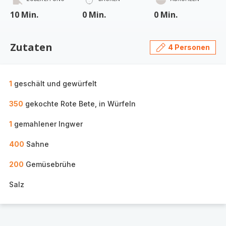
10 Min.
0 Min.
0 Min.
Zutaten
4 Personen
1
geschält und gewürfelt
350
gekochte Rote Bete, in Würfeln
1
gemahlener Ingwer
400
Sahne
200
Gemüsebrühe
Salz