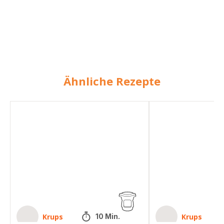
Ähnliche Rezepte
Kalte
Rote
Rote-
Bete
Bete-
Tarte
Suppe
Krups
Krups
10 Min.