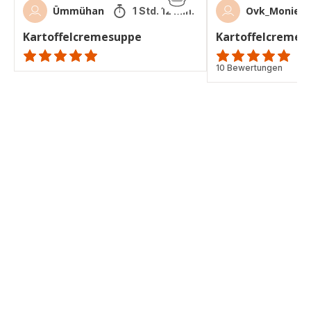
Ümmühan
Ovk_Monie
1 Std. 12 Min.
Kartoffelcremesuppe
Kartoffelcremes
ratings.NaN
Bewertung
10 Bewertungen
mit
5
Sternen
(Durchschnitt)