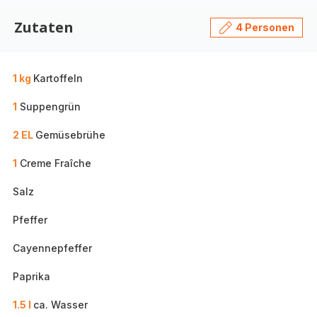
Zutaten
4 Personen
1 kg
Kartoffeln
1
Suppengrün
2 EL
Gemüsebrühe
1
Creme Fraîche
Salz
Pfeffer
Cayennepfeffer
Paprika
1.5 l
ca. Wasser