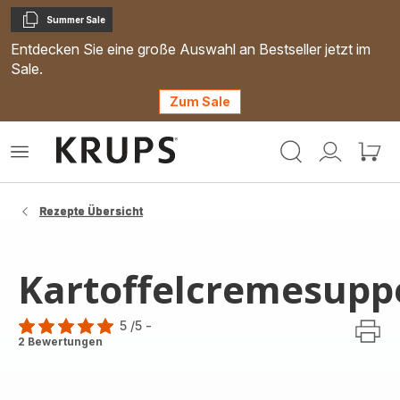
Summer Sale
Kopieren
Entdecken Sie eine große Auswahl an Bestseller jetzt im
Sale.
Zum Sale
Krups
Das
Mein
Mein
Homepage
Menü
Konto
Waren
öffnen
Rezepte Übersicht
Kartoffelcremesupp
5
/5
-
Bewertung
2 Bewertungen
mit
5
Sternen