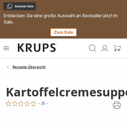
Summer Sale
Kopieren
Entdecken Sie eine große Auswahl an Bestseller jetzt im
Sale.
Zum Sale
Krups
Das
Mein
Mein
Homepage
Menü
Konto
Waren
öffnen
Rezepte Übersicht
Kartoffelcremesupp
-
/5
-
ratings.0