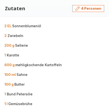
Zutaten
4 Personen
2 EL
Sonnenblumenöl
2
Zwiebeln
200 g
Sellerie
1
Karotte
600 g
mehligkochende Kartoffeln
100 ml
Sahne
100 g
Butter
1
Bund Petersilie
1 l
Gemüsebrühe