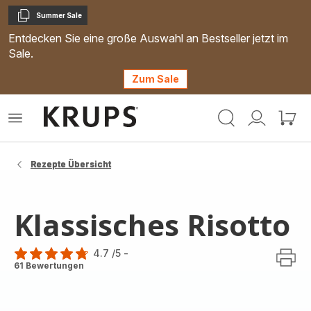
Summer Sale
Kopieren
Entdecken Sie eine große Auswahl an Bestseller jetzt im
Sale.
Zum Sale
Krups
Das
Mein
Mein
Homepage
Menü
Konto
Waren
öffnen
Rezepte Übersicht
Klassisches Risotto
4.7
/5
-
ratings.4.7
61 Bewertungen