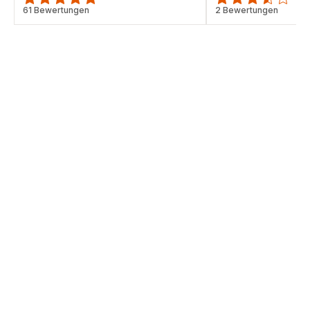
ratings.4.7
61 Bewertungen
ratings.3.5
2 Bewertungen