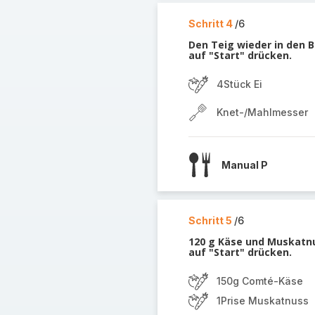
Schritt 4
/6
Den Teig wieder in den B
auf "Start" drücken.
4Stück Ei
Knet-/Mahlmesser
Manual P
Schritt 5
/6
120 g Käse und Muskatnu
auf "Start" drücken.
150g Comté-Käse
1Prise Muskatnuss