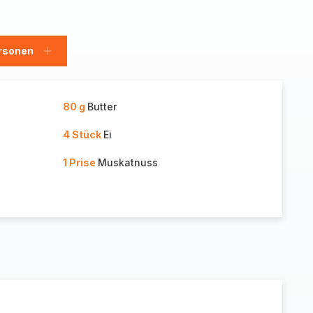
rsonen
en
Personen
hinzufügen
80 g
Butter
4 Stück
Ei
1 Prise
Muskatnuss