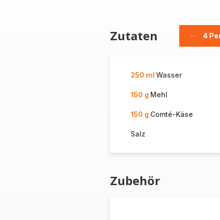
Zutaten
4 Pe
Person
löschen
250 ml
Wasser
150 g
Mehl
150 g
Comté-Käse
Salz
Zubehör