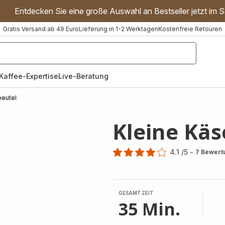
Entdecken Sie eine große Auswahl an Bestseller jetzt im S
Gratis Versand ab 49 Euro
Lieferung in 1-2 Werktagen
Kostenfreie Retouren
"Handmixer","Waffeleisen"]
Kaffee-Expertise
Live-Beratung
beutel
Kleine Kä
4.1
/5
-
7 Bewert
ratings.4.1
GESAMTZEIT
35 Min.