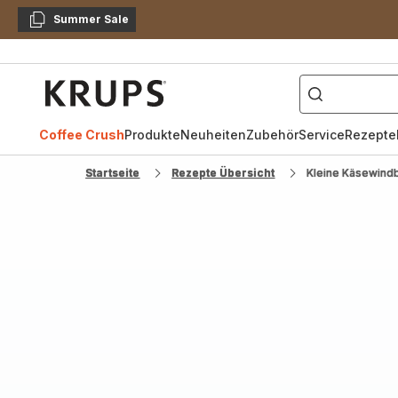
Summer Sale
Kopieren
["Kaffeevollautomat",
Krups
Homepage
Coffee Crush
Produkte
Neuheiten
Zubehör
Service
Rezepte
Startseite
Rezepte Übersicht
Kleine Käsewind