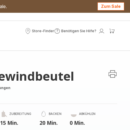
ale.
Zum Sale
Store-Finder
Benötigen Sie Hilfe?
Store-
Benötigen
Mein
Mein
Finder
Sie
Konto
Waren
Hilfe?
sewindbeutel
ungen
ZUBEREITUNG
BACKEN
ABKÜHLEN
15 Min.
20 Min.
0 Min.