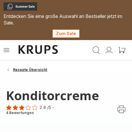
Summer Sale
Kopieren
Entdecken Sie eine große Auswahl an Bestseller jetzt im
Sale.
Zum Sale
Krups
Das
Mein
Mein
Homepage
Menü
Konto
Waren
öffnen
Rezepte Übersicht
Konditorcreme
2.8
/5
-
ratings.2.8
4 Bewertungen