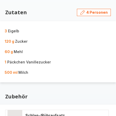
Zutaten
4 Personen
3
Eigelb
120 g
Zucker
60 g
Mehl
1
Päckchen Vanillezucker
500 ml
Milch
Zubehör
Schlag-/Rühraufsatz