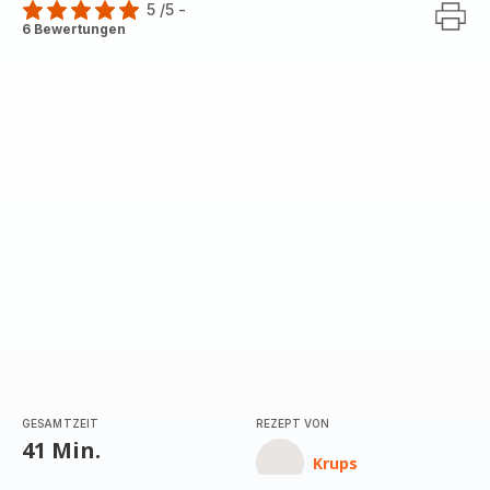
5
/5
-
Bewertung
6 Bewertungen
mit
5
Sternen
(Durchschnitt)
GESAMTZEIT
REZEPT VON
41 Min.
Krups