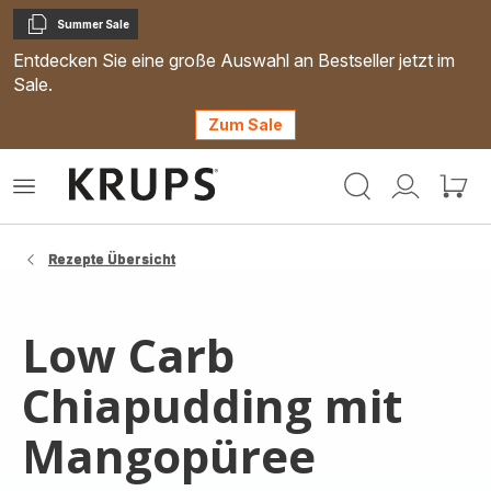
Summer Sale
Kopieren
Entdecken Sie eine große Auswahl an Bestseller jetzt im
Sale.
Zum Sale
Krups
Das
Mein
Mein
Homepage
Menü
Konto
Waren
öffnen
Rezepte Übersicht
Low Carb
Chiapudding mit
Mangopüree