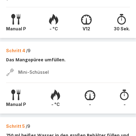
Manual P
- °C
V12
30 Sek.
Schritt 4
/9
Das Mangopüree umfüllen.
Mini-Schüssel
Manual P
- °C
-
-
Schritt 5
/9
750 ml heißes Wasser in den großen Behälter füllen und