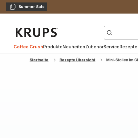
Summer Sale
Kopieren
["Kaffeevollautomat",
Krups
Homepage
Coffee Crush
Produkte
Neuheiten
Zubehör
Service
Rezepte
Startseite
Rezepte Übersicht
Mini-Stollen im G