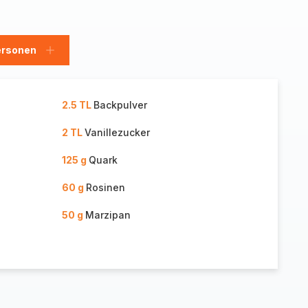
ersonen
en
Personen
hinzufügen
2.5 TL
Backpulver
2 TL
Vanillezucker
125 g
Quark
60 g
Rosinen
50 g
Marzipan