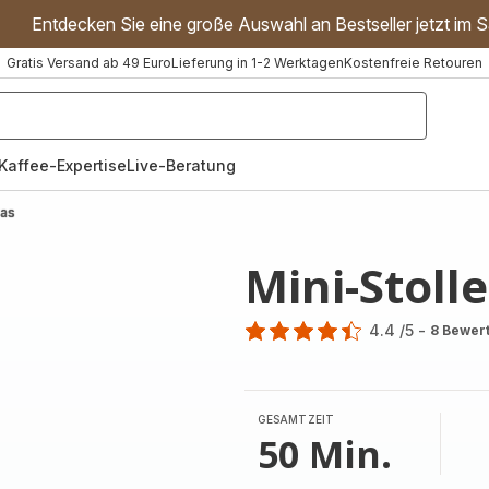
Entdecken Sie eine große Auswahl an Bestseller jetzt im S
Gratis Versand ab 49 Euro
Lieferung in 1-2 Werktagen
Kostenfreie Retouren
"Handmixer","Waffeleisen"]
Kaffee-Expertise
Live-Beratung
las
Mini-Stoll
4.4
/5
-
8 Bewer
ratings.4.4
GESAMTZEIT
50 Min.