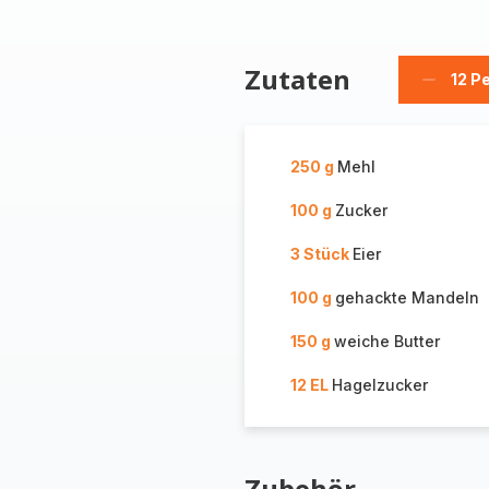
Zutaten
12 P
Person
löschen
250 g
Mehl
100 g
Zucker
3 Stück
Eier
100 g
gehackte Mandeln
150 g
weiche Butter
12 EL
Hagelzucker
Zubehör