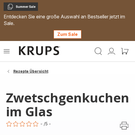
Summer Sale
Kopieren
Entdecken Sie eine große Auswahl an Bestseller jetzt im
Sale.
Zum Sale
Krups
Das
Mein
Mein
Homepage
Menü
Konto
Waren
öffnen
Rezepte Übersicht
Zwetschgenkuchen
im Glas
-
/5
-
ratings.0