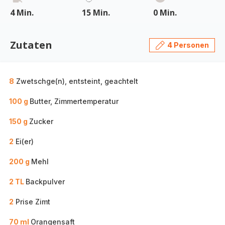
4 Min.
15 Min.
0 Min.
Zutaten
4 Personen
8
Zwetschge(n), entsteint, geachtelt
100 g
Butter, Zimmertemperatur
150 g
Zucker
2
Ei(er)
200 g
Mehl
2 TL
Backpulver
2
Prise Zimt
70 ml
Orangensaft