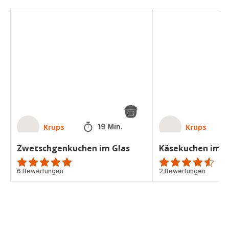
Zwetschgenkuchen
Käsekuchen
im
im
Glas
Glas
Krups
Krups
19 Min.
Zwetschgenkuchen im Glas
Käsekuchen im G
ratings.4.9
6 Bewertungen
ratings.4.5
2 Bewertungen