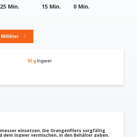
25 Min.
15 Min.
0 Min.
Milliliter
Milliliter
hinzufügen
10 g
Ingwer
messer einsetzen. Die Orangenfilets sorgfältig
d dem Ingwer vermischen, in den Behälter geben.