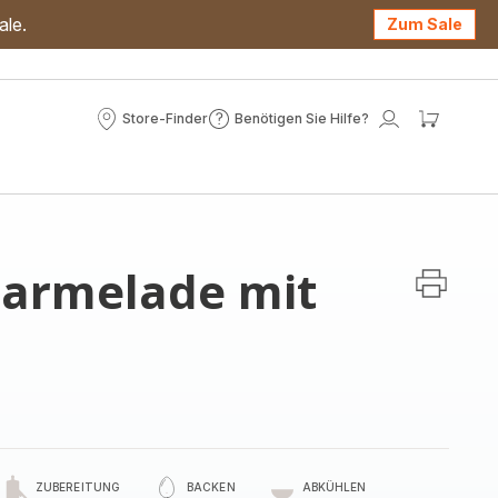
ale.
Zum Sale
Store-Finder
Benötigen Sie Hilfe?
Store-
Benötigen
Mein
Mein
Finder
Sie
Konto
Waren
Hilfe?
armelade mit
ZUBEREITUNG
BACKEN
ABKÜHLEN