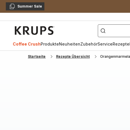
Summer Sale
Kopieren
["Kaffeevollautomat",
Krups
Homepage
Coffee Crush
Produkte
Neuheiten
Zubehör
Service
Rezepte
Startseite
Rezepte Übersicht
Orangenmarmela