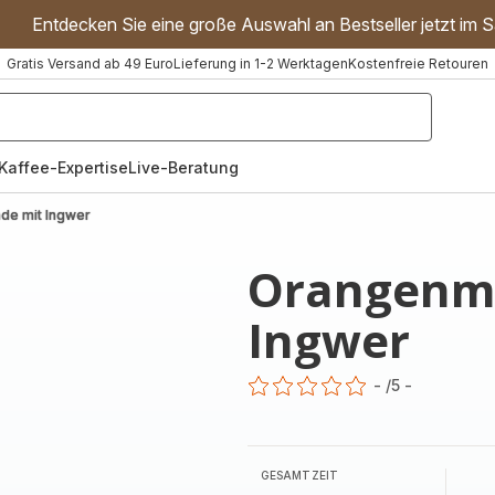
Entdecken Sie eine große Auswahl an Bestseller jetzt im S
Gratis Versand ab 49 Euro
Lieferung in 1-2 Werktagen
Kostenfreie Retouren
"Handmixer","Waffeleisen"]
Kaffee-Expertise
Live-Beratung
de mit Ingwer
Orangenm
Ingwer
-
/5
-
ratings.0
GESAMTZEIT