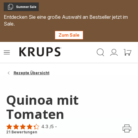
Summer Sale
Kopieren
Entdecken Sie eine große Auswahl an Bestseller jetzt im
Sale.
Zum Sale
Krups
Das
Mein
Mein
Homepage
Menü
Konto
Waren
öffnen
Rezepte Übersicht
Quinoa mit
Tomaten
4.3
/5
-
ratings.4.3
21 Bewertungen