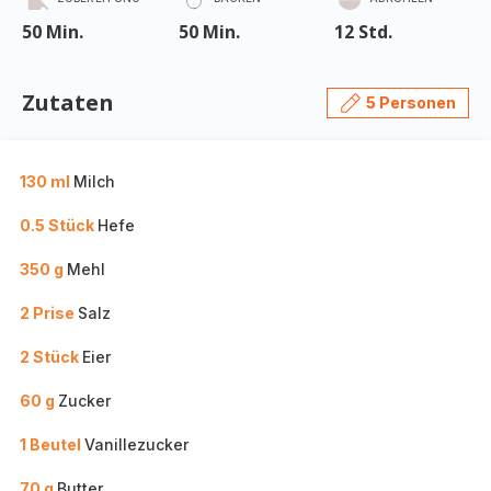
50 Min.
50 Min.
12 Std.
Zutaten
5 Personen
130 ml
Milch
0.5 Stück
Hefe
350 g
Mehl
2 Prise
Salz
2 Stück
Eier
60 g
Zucker
1 Beutel
Vanillezucker
70 g
Butter