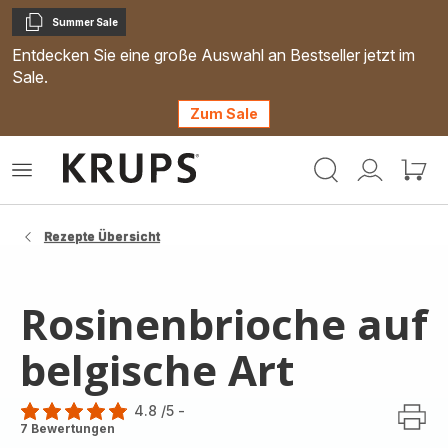
Summer Sale
Kopieren
Entdecken Sie eine große Auswahl an Bestseller jetzt im
Sale.
Zum Sale
Krups
Das
Mein
Mein
Homepage
Menü
Konto
Waren
öffnen
Rezepte Übersicht
Rosinenbrioche auf
belgische Art
4.8
/5
-
ratings.4.8
7 Bewertungen