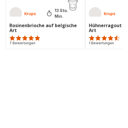
13 Std. 40
Krups
Krups
Min.
Rosinenbrioche auf belgische
Hühnerragout au
Art
Art
ratings.4.8
7 Bewertungen
ratings.4.5
1 Bewertungen