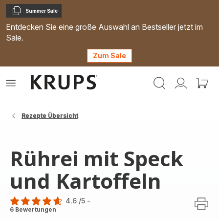
Summer Sale
Kopieren
Entdecken Sie eine große Auswahl an Bestseller jetzt im
Sale.
Zum Sale
Krups
Das
Mein
Mein
Homepage
Menü
Konto
Waren
öffnen
Rezepte Übersicht
Rührei mit Speck
und Kartoffeln
4.6
/5
-
ratings.4.6
6 Bewertungen