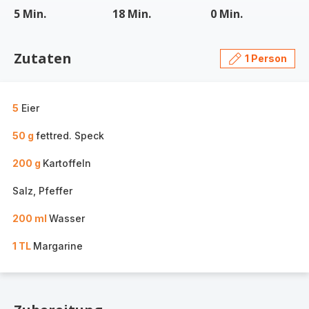
5 Min.
18 Min.
0 Min.
Zutaten
1 Person
5
Eier
50 g
fettred. Speck
200 g
Kartoffeln
Salz, Pfeffer
200 ml
Wasser
1 TL
Margarine