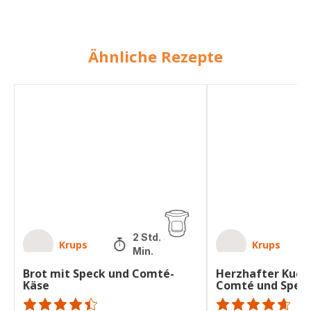
Ähnliche Rezepte
Brot
Herzhafter
mit
Kuchen
Speck
mit
und
Kürbis,
Comté-
Comté
Käse
und
Speck
2 Std. 45
Krups
Krups
Min.
Brot mit Speck und Comté-
Herzhafter Kuche
Käse
Comté und Spec