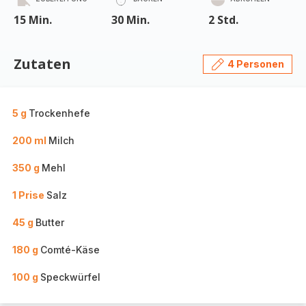
15 Min.
30 Min.
2 Std.
Zutaten
4 Personen
5 g
Trockenhefe
200 ml
Milch
350 g
Mehl
1 Prise
Salz
45 g
Butter
180 g
Comté-Käse
100 g
Speckwürfel