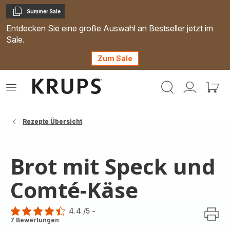
Summer Sale
Kopieren
Entdecken Sie eine große Auswahl an Bestseller jetzt im
Sale.
Zum Sale
Krups
Das
Mein
Mein
Homepage
Menü
Konto
Waren
öffnen
Rezepte Übersicht
Brot mit Speck und
Comté-Käse
4.4
/5
-
ratings.4.4
7 Bewertungen