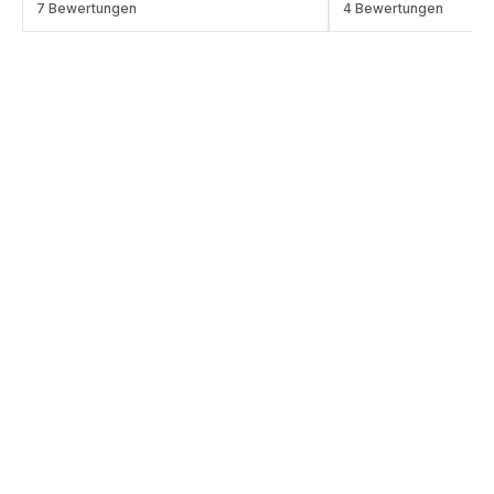
ratings.4.4
7 Bewertungen
ratings.4.6
4 Bewertungen