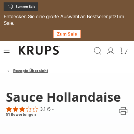
Summer Sale
Kopieren
Entdecken Sie eine große Auswahl an Bestseller jetzt im
Sale.
Zum Sale
Krups
Das
Mein
Mein
Homepage
Menü
Konto
Waren
öffnen
Rezepte Übersicht
Sauce Hollandaise
3.1
/5
-
ratings.3.1
51 Bewertungen