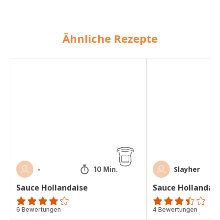
Ähnliche Rezepte
Sauce
Sauce
Hollandaise
Hollandaise
-
Slayher
10 Min.
Sauce Hollandaise
Sauce Hollandai
Bewertung
6 Bewertungen
ratings.3.4
4 Bewertungen
mit