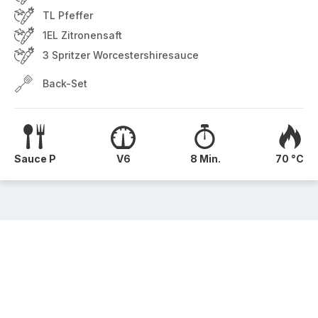
TL Pfeffer
1EL Zitronensaft
3 Spritzer Worcestershiresauce
Back-Set
Sauce P
V6
8 Min.
70 °C