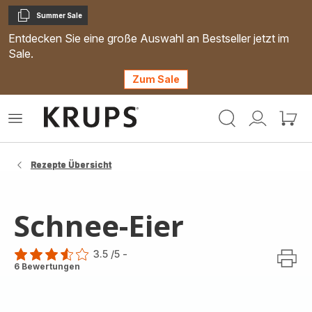
Summer Sale
Kopieren
Entdecken Sie eine große Auswahl an Bestseller jetzt im
Sale.
Zum Sale
Krups
Das
Mein
Mein
Homepage
Menü
Konto
Waren
öffnen
Rezepte Übersicht
Schnee-Eier
3.5
/5
-
ratings.3.5
6 Bewertungen