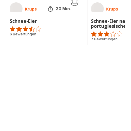
Krups
Krups
30 Min.
Schnee-Eier
Schnee-Eier nach
portugiesischer 
ratings.3.5
6 Bewertungen
Bewertung
7 Bewertungen
mit
3
Sternen
(Durchschnitt)