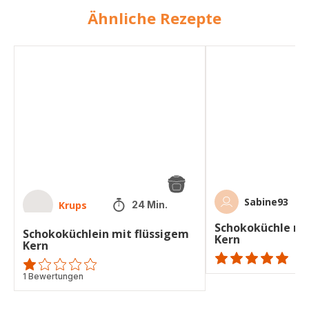
Ähnliche Rezepte
Schokoküchlein
Schokoküchle
mit
mit
flüssigem
flüssigem
Kern
Kern
Sabine93
Krups
24 Min.
Schokoküchle mi
Schokoküchlein mit flüssigem
Kern
Kern
ratings.NaN
Bewertung
1 Bewertungen
mit
1