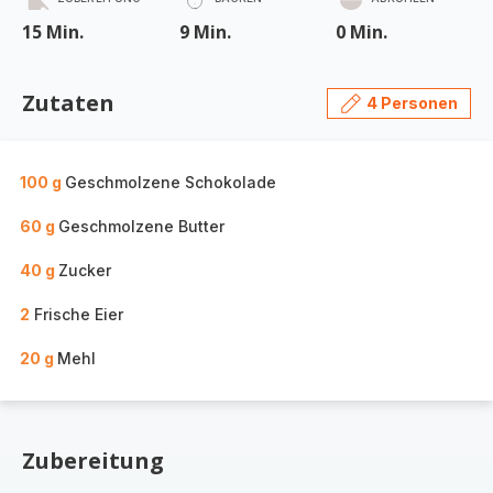
15 Min.
9 Min.
0 Min.
Zutaten
4 Personen
100 g
Geschmolzene Schokolade
60 g
Geschmolzene Butter
40 g
Zucker
2
Frische Eier
20 g
Mehl
Zubereitung