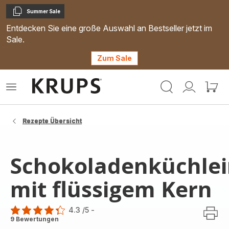
Summer Sale
Kopieren
Entdecken Sie eine große Auswahl an Bestseller jetzt im
Sale.
Zum Sale
Krups
Das
Mein
Mein
Homepage
Menü
Konto
Waren
öffnen
Rezepte Übersicht
Schokoladenküchle
mit flüssigem Kern
4.3
/5
-
ratings.4.3
9 Bewertungen