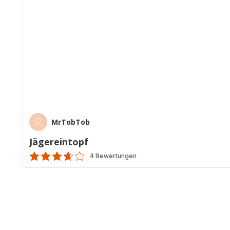
MrTobTob
Jägereintopf
4 Bewertungen
ratings.3.6