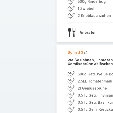
500g Rinderbug
1 Zwiebel
2 Knoblauchzehen
Anbraten
Schritt 3
/4
Weiße Bohnen, Tomatenm
Gemüsebrühe ablöschen 
500g Getr. Weiße B
2.5EL Tomatenmark
2l Gemüsebrühe
0.5TL Getr. Thymia
0.5TL Getr. Basiliku
0.5TL Gem. Kreuzk