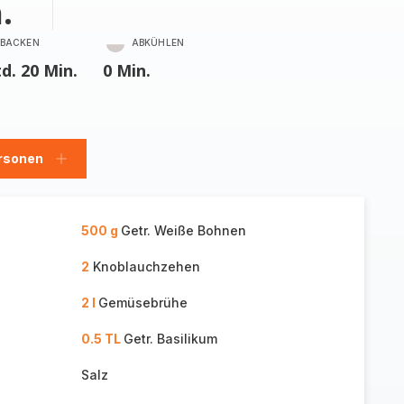
.
BACKEN
ABKÜHLEN
td. 20 Min.
0 Min.
rsonen
en
Personen
hinzufügen
500 g
Getr. Weiße Bohnen
2
Knoblauchzehen
2 l
Gemüsebrühe
0.5 TL
Getr. Basilikum
Salz