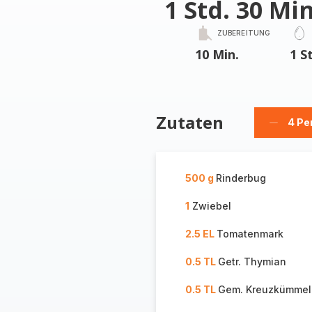
1 Std. 30 Min
ZUBEREITUNG
10 Min.
1 S
Zutaten
4 Pe
Person
löschen
500 g
Rinderbug
1
Zwiebel
2.5 EL
Tomatenmark
0.5 TL
Getr. Thymian
0.5 TL
Gem. Kreuzkümmel