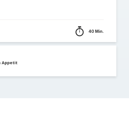
40 Min.
n Appetit