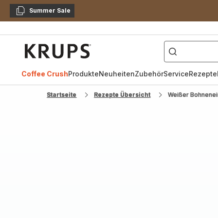
Summer Sale
Kopieren
["Kaffeevollautomat",
Krups
Homepage
Coffee Crush
Produkte
Neuheiten
Zubehör
Service
Rezepte
Startseite
Rezepte Übersicht
Weißer Bohnenein