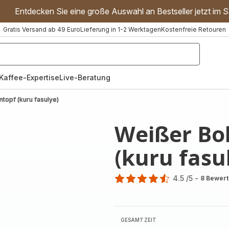
Entdecken Sie eine große Auswahl an Bestseller jetzt im S
Gratis Versand ab 49 Euro
Lieferung in 1-2 Werktagen
Kostenfreie Retouren
"Handmixer","Waffeleisen"]
Kaffee-Expertise
Live-Beratung
topf (kuru fasulye)
Weißer Bo
(kuru fasu
4.5
/5
-
8 Bewer
ratings.4.5
GESAMTZEIT