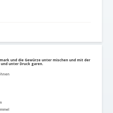
ark und die Gewürze unter mischen und mit der
und unter Druck garen.
ohnen
n
m
ümmel