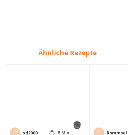
Ähnliche Rezepte
Rinderfilet
Bauerntopf
sd2000
Rommsel
8 Min.