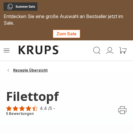
Summer Sale
Kopieren
Entdecken Sie eine große Auswahl an Bestseller jetzt im
Sale.
Zum Sale
Krups
Das
Mein
Mein
Homepage
Menü
Konto
Waren
öffnen
Rezepte Übersicht
Filettopf
4.4
/5
-
ratings.4.4
5 Bewertungen