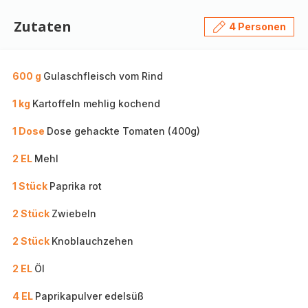
Zutaten
4 Personen
600 g
Gulaschfleisch vom Rind
1 kg
Kartoffeln mehlig kochend
1 Dose
Dose gehackte Tomaten (400g)
2 EL
Mehl
1 Stück
Paprika rot
2 Stück
Zwiebeln
2 Stück
Knoblauchzehen
2 EL
Öl
4 EL
Paprikapulver edelsüß