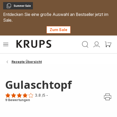
Summer Sale
Kopieren
Entdecken Sie eine große Auswahl an Bestseller jetzt im
Sale.
Zum Sale
Krups
Das
Mein
Mein
Homepage
Menü
Konto
Waren
öffnen
Rezepte Übersicht
Gulaschtopf
3.8
/5
-
ratings.3.8
9 Bewertungen