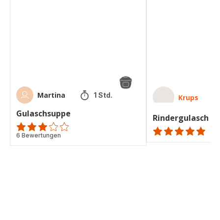
Martina
1 Std.
Krups
Gulaschsuppe
Rindergulasch
ratings.2.9
6 Bewertungen
ratings.NaN