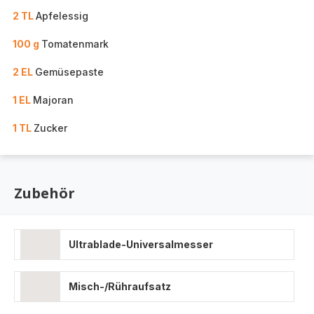
2 TL
Apfelessig
100 g
Tomatenmark
2 EL
Gemüsepaste
1 EL
Majoran
1 TL
Zucker
Zubehör
Ultrablade-Universalmesser
Misch-/Rühraufsatz