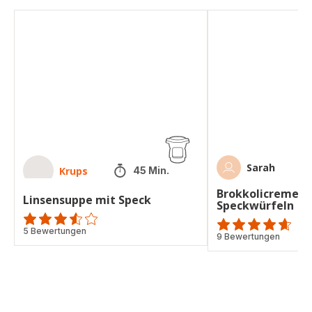
Linsensuppe
Brokkolicremesuppe
mit
mit
Speck
Speckwürfeln
Sarah
Krups
45 Min.
Brokkolicremesu
Linsensuppe mit Speck
Speckwürfeln
ratings.3.5
5 Bewertungen
ratings.4.6
9 Bewertungen