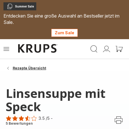
Summer Sale
Kopieren
Entdecken Sie eine große Auswahl an Bestseller jetzt im
Sale.
Zum Sale
Krups
Das
Mein
Mein
Homepage
Menü
Konto
Waren
öffnen
Rezepte Übersicht
Linsensuppe mit
Speck
3.5
/5
-
ratings.3.5
5 Bewertungen