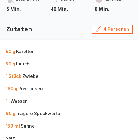
5 Min.
40 Min.
0 Min.
Zutaten
4 Personen
50 g
Karotten
50 g
Lauch
1 Stück
Zwiebel
160 g
Puy-Linsen
1 l
Wasser
80 g
magere Speckwürfel
150 ml
Sahne
Salz